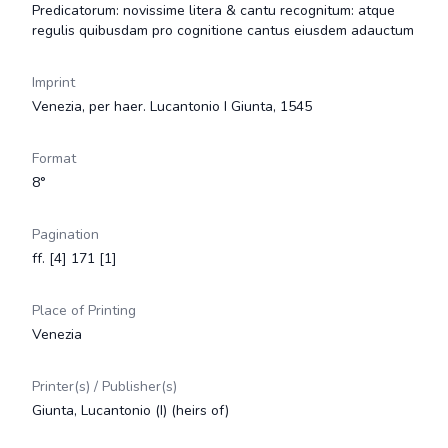
Predicatorum: novissime litera & cantu recognitum: atque
regulis quibusdam pro cognitione cantus eiusdem adauctum
Imprint
Venezia, per haer. Lucantonio I Giunta, 1545
Format
8°
Pagination
ff. [4] 171 [1]
Place of Printing
Venezia
Printer(s) / Publisher(s)
Giunta, Lucantonio (I) (heirs of)