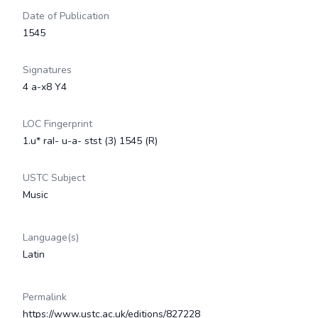
Date of Publication
1545
Signatures
4 a-x8 Y4
LOC Fingerprint
1.u* raI- u-a- stst (3) 1545 (R)
USTC Subject
Music
Language(s)
Latin
Permalink
https://www.ustc.ac.uk/editions/827228