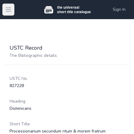
Sign In
Open main menu
USTC Record
The Bibliographic details.
USTC No.
827228
Heading
Dominicans
Short Title
Processionarium secundum ritum & morem fratrum