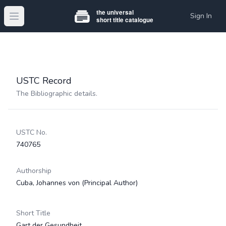
Sign In
Open main menu
USTC Record
The Bibliographic details.
USTC No.
740765
Authorship
Cuba, Johannes von
(Principal Author)
Short Title
Gart der Gesundheit.