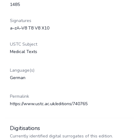
1485
Signatures
a–zA–V8 T8 V8 X10
USTC Subject
Medical Texts
Language(s)
German
Permalink
https://www.ustc.ac.uk/editions/740765
Digitisations
Currently identified digital surrogates of this edition.