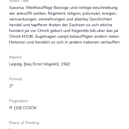
Short Title
Saxonia. Weithleufftige fleissige und richtige beschreibung
der ankunfft sietten, Regiment, religion, policeyen, kriegen,
verrueckungen, vermehrungen und allerley Geschichten
hendel und tapfferer thaten der Sachsen so sich etliche
hundert jar vor Christi geburt und folgendts biß uber das jar
Christi M.D.IIII. Zugetragen sampt beileufftigen andern vielen
Historien und hendeln so sich in andern nationen verlauffen
Imprint
Leipzig, [bey Ernst Vögelin], 1563
Format
2°
Pagination
ff. [10] CCXCIX
Place of Printing