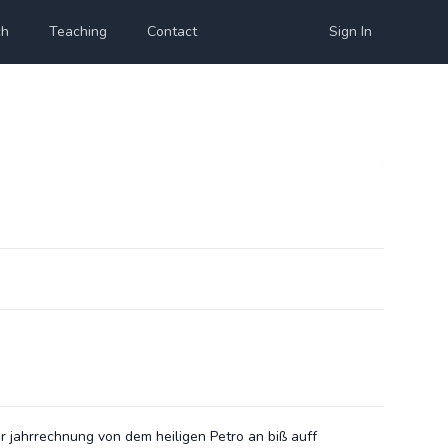
ch
Teaching
Contact
Sign In
r jahrrechnung von dem heiligen Petro an biß auff