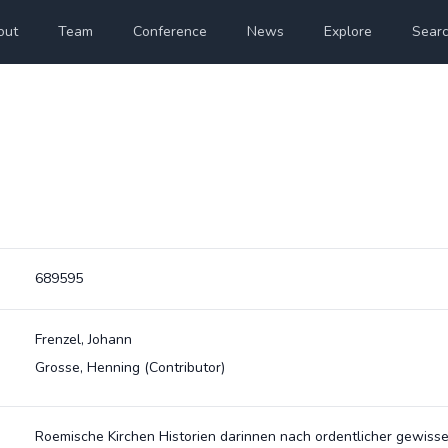
out
Team
Conference
News
Explore
Sear
689595
Frenzel, Johann
Grosse, Henning
(Contributor)
Roemische Kirchen Historien darinnen nach ordentlicher gewisse