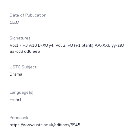
Date of Publication
1537
Signatures
Vol1 - +3 A10 B-X8 y4. Vol 2. +8 (+1 blank) AA-XX8 yy-zz8
aa-cc8 dd6 ee5
USTC Subject
Drama
Language(s)
French
Permalink
https://www.ustc.ac.uk/editions/5945