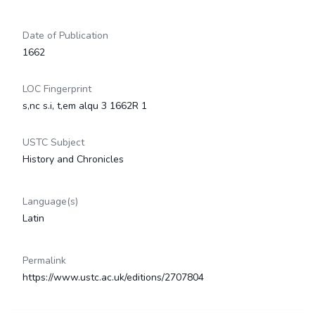
Date of Publication
1662
LOC Fingerprint
s,nc s.i, t,em alqu 3 1662R 1
USTC Subject
History and Chronicles
Language(s)
Latin
Permalink
https://www.ustc.ac.uk/editions/2707804