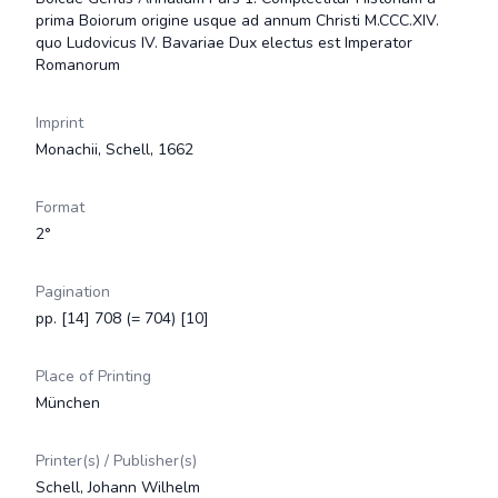
prima Boiorum origine usque ad annum Christi M.CCC.XIV.
quo Ludovicus IV. Bavariae Dux electus est Imperator
Romanorum
Imprint
Monachii, Schell, 1662
Format
2°
Pagination
pp. [14] 708 (= 704) [10]
Place of Printing
München
Printer(s) / Publisher(s)
Schell, Johann Wilhelm