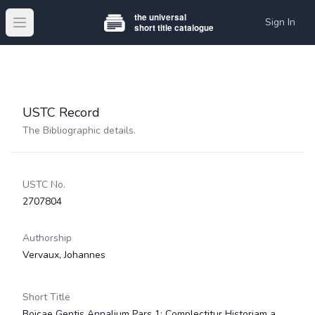
Sign In
Open main menu
USTC Record
The Bibliographic details.
USTC No.
2707804
Authorship
Vervaux, Johannes
Short Title
Boicae Gentis Annalium Pars 1: Complectitur Historiam a