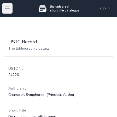
Sign In
Open main menu
USTC Record
The Bibliographic details.
USTC No.
24226
Authorship
Champier, Symphorien
(Principal Author)
Short Title
Du royaulme des Allobroges